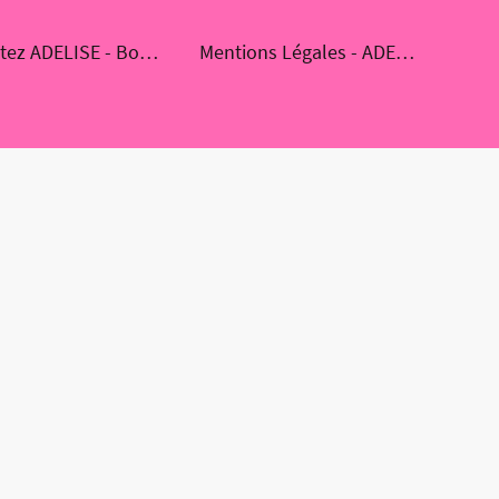
Contactez ADELISE - Boutique de bijoux en pierres naturelles
Mentions Légales - ADELISE